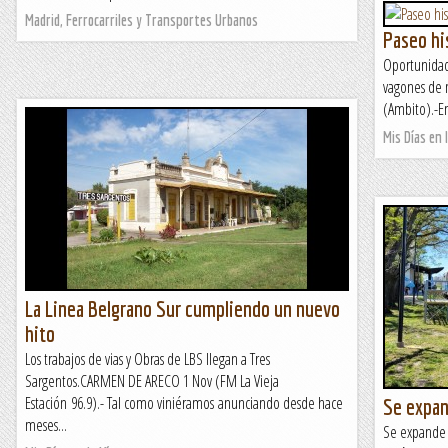
Madrid, Ferrocarriles y Transportes Urbanos
Paseo hi
Oportunidad 
vagones de 
(Ambito).-En
Mis Días en l
La Linea Belgrano Sur cumpliendo un nuevo
hito
Los trabajos de vias y Obras de LBS llegan a Tres
Sargentos.CARMEN DE ARECO 1 Nov (FM La Vieja
Estación 96.9).- Tal como viniéramos anunciando desde hace
Se expan
meses...
Se expande l