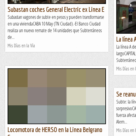
Subastan coches General Electric ex Linea E
Subastan vagones de subte en pesos y pueden transformarse
en una viviendaCABA 10 May (TN Ciudad).-El Banco Ciudad
realiza un nuevo remate de 14 unidades que Subterráneos
de...
La línea 
Mis Días en la Vía
La línea A d
largoCAPITA
Subterráneo
Mis Días en l
Se reanud
Subte: la lín
sorpresivoC
fuerza afect
Alem...
Locomotora de HERSO en la Linea Belgrano
Mis Días en l