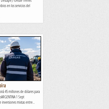
 Destape).-Desde Trenes
ios en los servicios del
bira
birá 45 millones de dólares para
íasARGENTINA 1 Sept
e inversiones mixtas entre...