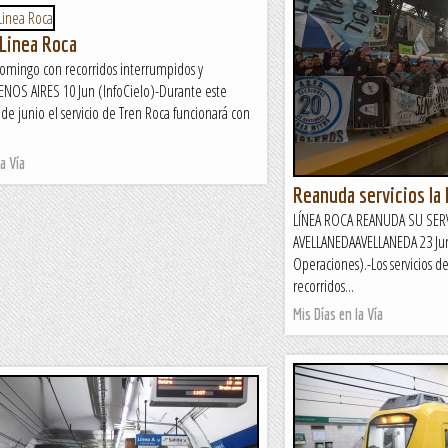
 Linea Roca
domingo con recorridos interrumpidos y
ENOS AIRES 10 Jun (InfoCielo)-Durante este
e junio el servicio de Tren Roca funcionará con
a Vía
Reanuda servicios la
LÍNEA ROCA REANUDA SU SERV
AVELLANEDAAVELLANEDA 23 Jun
Operaciones).-Los servicios d
recorridos...
Mis Días en la Vía