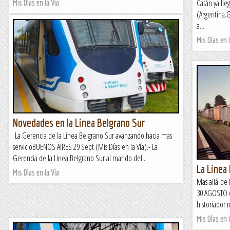
Catán ya ll
Mis Días en la Vía
(Argentina.G
a...
Mis Días en l
Novedades en la Linea Belgrano Sur
La Gerencia de la Linea Belgrano Sur avanzando hacia mas
servicioBUENOS AIRES 29 Sept (Mis Días en la Vía).- La
Gerencia de la Linea Belgrano Sur al mando del...
La Linea
Mis Días en la Vía
Mas allá de 
30 AGOSTO (
historiador n
Mis Días en l