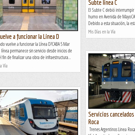
Subte linea C
El Subte C debió interrumpir s
humo en Avenida de MayoCAB
Debido a esta situación, la est
Mis Días en la Vía
uelve a funcionar la Linea D
do vuelve a funcionar la Línea D?CABA 5 Mar
 línea permanece sin servicio desde inicios de
 fin de finalizar una obra de infraestructura...
a Vía
Servicios cancelado
Roca
Trenes Argentinos Linea Roca