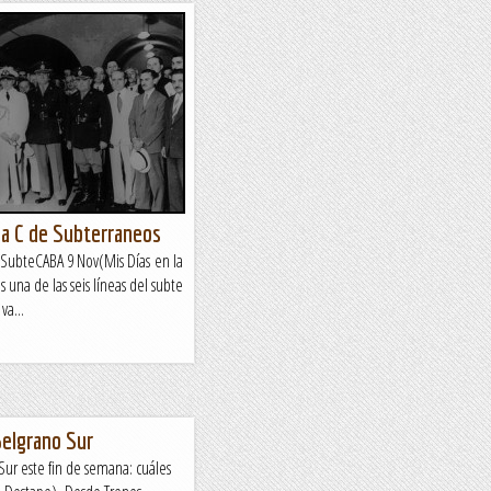
ea C de Subterraneos
 SubteCABA 9 Nov(Mis Días en la
s una de las seis líneas del subte
va...
Belgrano Sur
Sur este fin de semana: cuáles