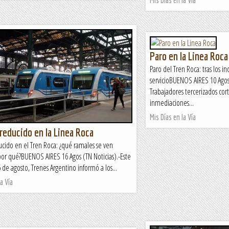
Paro en la Linea Roca
Paro del Tren Roca: tras los i
servicioBUENOS AIRES 10 Agos 
Trabajadores tercerizados corta
inmediaciones...
Mis Días en la Vía
 reducido en la Linea Roca
ucido en el Tren Roca: ¿qué ramales se ven
por qué?BUENOS AIRES 16 Agos (TN Noticias).-Este
 de agosto, Trenes Argentino informó a los...
a Vía