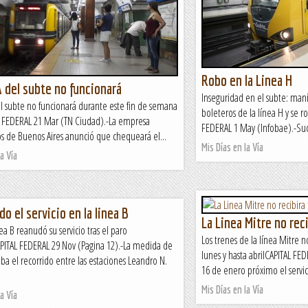
Robo en la Linea H
A del subte no funcionará
Inseguridad en el subte: man
el subte no funcionará durante este fin de semana
boleteros de la línea H y se 
L FEDERAL 21 Mar (TN Ciudad).-La empresa
FEDERAL 1 May (Infobae).-Suc
s de Buenos Aires anunció que chequeará el...
Mis Días en la Vía
a Vía
o el servicio en la linea B
La Linea Mitre no rec
ea B reanudó su servicio tras el paro
Los trenes de la línea Mitre n
APITAL FEDERAL 29 Nov (Pagina 12).-La medida de
lunes y hasta abrilCAPITAL FE
aba el recorrido entre las estaciones Leandro N.
16 de enero próximo el servici
Mis Días en la Vía
a Vía