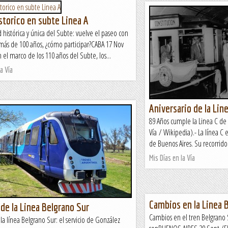
storico en subte Linea A
histórica y única del Subte: vuelve el paseo con
más de 100 años, ¿cómo participar?CABA 17 Nov
 el marco de los 110 años del Subte, los...
a Vía
Aniversario de la Lin
89 Años cumple la Linea C de
Vía / Wikipedia).- La línea C e
de Buenos Aires. Su recorrido 
Mis Días en la Vía
Cambios en la Linea 
de la Linea Belgrano Sur
Cambios en el tren Belgrano 
a línea Belgrano Sur: el servicio de González