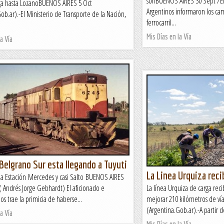
sonBUENOS AIRES 30 Sept /El
ega hasta LozanoBUENOS AIRES 5 Oct
Argentinos informaron los camb
ob.ar).-El Ministerio de Transporte de la Nación,
ferrocarril...
Mis Días en la Vía
a Vía
 Belgrano Sur esta llegando a Tuyuti
La Linea Urquiza reci
la Estación Mercedes y casi Salto BUENOS AIRES
 Andrés Jorge Gebhardt) El aficionado e
La línea Urquiza de carga reci
os trae la primicia de haberse...
mejorar 210 kilómetros de v
(Argentina.Gob.ar).-A partir d
a Vía
Mis Días en la Vía