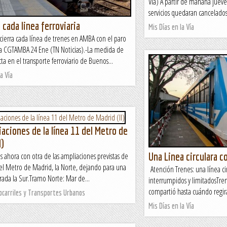
Vía) A partir de mañana jueve
servicios quedaran cancelados
 cada linea ferroviaria
Mis Días en la Vía
ierra cada línea de trenes en AMBA con el paro
la CGTAMBA 24 Ene (TN Noticias).-La medida de
ta en el transporte ferroviario de Buenos...
a Vía
aciones de la línea 11 del Metro de
I)
Una Linea circulara c
ahora con otra de las ampliaciones previstas de
del Metro de Madrid, la Norte, dejando para una
Atención Trenes: una línea cir
ada la Sur.Tramo Norte: Mar de...
interrumpidos y limitadosTre
compartió hasta cuándo regirá
rocarriles y Transportes Urbanos
Mis Días en la Vía