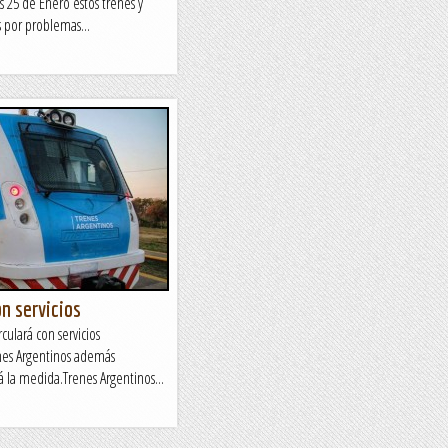
s 25 de Enero estos trenes y
 por problemas...
on servicios
culará con servicios
nes Argentinos además
 la medida.Trenes Argentinos...