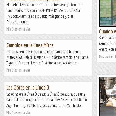
El pueblo ferroviario que fundaron tres veces, intentaron
fundir varias más y aún resistePALMIRA Mendoza 28 Abr
(MDZol).-Palmira es el pueblo más grande y/o el
"departamento...
Mis Días en la Vía
Cuando v
Subte: ¿cuán
(Ambito).-La
Cambios en la linea Mitre
enero, con el
Trenes Argentinos informó un importante cambio en el
Mis Días en l
MitreCABA 8 Feb (El Destape).-El drástico cambió en el ramal
Tigre del ferrocarril Mitre. Cuál fue la explicación de...
Mis Días en la Vía
Las Obras en la Linea D
Las obras en la Línea D de subteLínea D de subte, que une
Catedral con Congreso de Tucumán.CABA 8 Ene (CNN Radio
Argentina) – Javier Ibañez, presidente de SBASE, habló...
Mis Días en la Vía