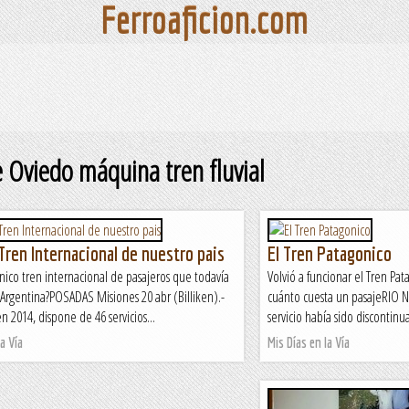
Ferroaficion.com
 Oviedo máquina tren fluvial
 Tren Internacional de nuestro pais
El Tren Patagonico
único tren internacional de pasajeros que todavía
Volvió a funcionar el Tren Pa
Argentina?POSADAS Misiones 20 abr (Billiken).-
cuánto cuesta un pasajeRIO NE
n 2014, dispone de 46 servicios...
servicio había sido discontinu
a Vía
Mis Días en la Vía