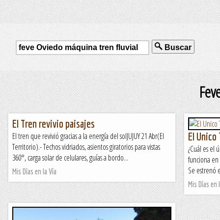
Buscar
Feve
El Tren revivio paisajes
El Unico
El tren que revivió gracias a la energía del solJUJUY 21 Abr(El
Territorio).- Techos vidriados, asientos giratorios para vistas
¿Cuál es el 
360°, carga solar de celulares, guías a bordo...
funciona en 
Se estrenó e
Mis Días en la Vía
Mis Días en l