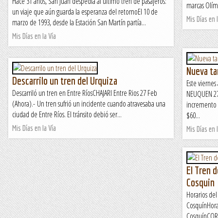
Hace 31 años, San Juan despedía al último tren de pasajeros:
marcas Olímp
un viaje que aún guarda la esperanza del retornoEl 10 de
Mis Días en l
marzo de 1993, desde la Estación San Martín partía...
Mis Días en la Vía
Nueva tar
Descarrilo un tren del Urquiza
Este viernes
Descarriló un tren en Entre RíosCHAJARI Entre Rios 27 Feb
NEUQUEN 27 
(Ahora).- Un tren sufrió un incidente cuando atravesaba una
incremento d
ciudad de Entre Ríos. El tránsito debió ser...
$60...
Mis Días en la Vía
Mis Días en l
El Tren d
Cosquin
Horarios del
CosquínHorar
CosquínCORDO