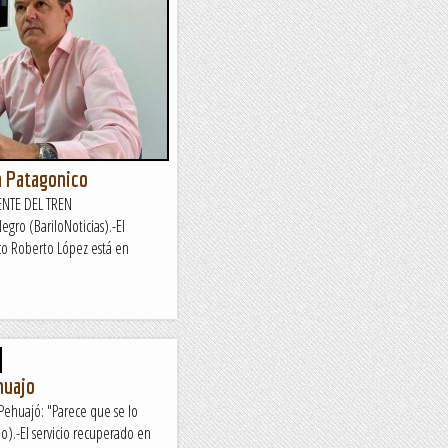
n Patagonico
NTE DEL TREN
ro (BariloNoticias).-El
co Roberto López está en
huajo
Pehuajó: "Parece que se lo
o).-El servicio recuperado en