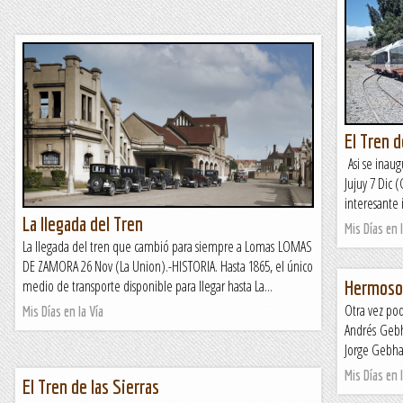
El Tren 
Asi se inau
Jujuy 7 Dic 
interesante 
La llegada del Tren
Mis Días en l
La llegada del tren que cambió para siempre a Lomas LOMAS
DE ZAMORA 26 Nov (La Union).-HISTORIA. Hasta 1865, el único
medio de transporte disponible para llegar hasta La...
Hermoso 
Otra vez pod
Mis Días en la Vía
Andrés Gebh
Jorge Gebhar
Mis Días en l
El Tren de las Sierras