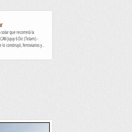
ar
o solar que recorrerá la
N Jujuy 6 Dic (Telam).-
o construyó, ferroviarios y...