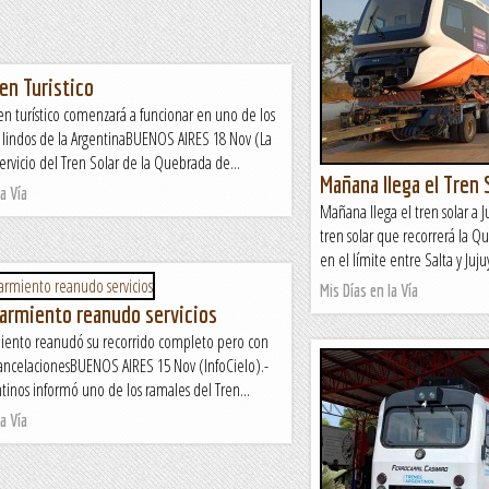
en Turistico
n turístico comenzará a funcionar en uno de los
 lindos de la ArgentinaBUENOS AIRES 18 Nov (La
servicio del Tren Solar de la Quebrada de...
Mañana llega el Tren 
a Vía
Mañana llega el tren solar a J
tren solar que recorrerá la 
en el límite entre Salta y Juj
Mis Días en la Vía
Sarmiento reanudo servicios
miento reanudó su recorrido completo pero con
ancelacionesBUENOS AIRES 15 Nov (InfoCielo).-
tinos informó uno de los ramales del Tren...
a Vía