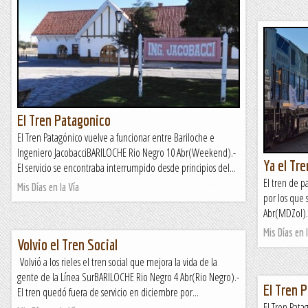
El Tren Patagonico
El Tren Patagónico vuelve a funcionar entre Bariloche e
Ingeniero JacobacciBARILOCHE Rio Negro 10 Abr(Weekend).-
Ya el Tre
El servicio se encontraba interrumpido desde principios del...
El tren de p
Mis Días en la Vía
por los que
Abr(MDZol).-
Mis Días en l
Volvio el Tren Social
Volvió a los rieles el tren social que mejora la vida de la
gente de la Línea SurBARILOCHE Rio Negro 4 Abr(Rio Negro).-
El Tren 
El tren quedó fuera de servicio en diciembre por...
El Tren Patag