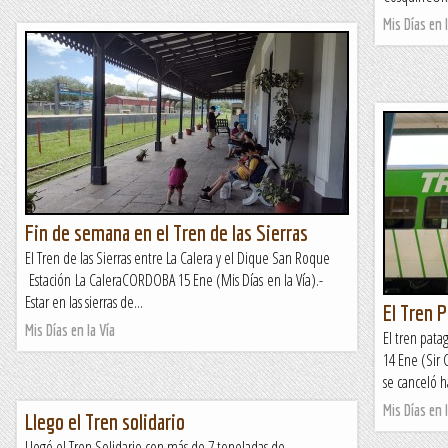
Mis Días en l
Fin de semana en el Tren de las Sierras
El Tren de las Sierras entre La Calera y el Dique San Roque
Estación La CaleraCORDOBA 15 Ene (Mis Días en la Vía).-
Estar en las sierras de...
El Tren 
Mis Días en la Vía
El tren pat
14 Ene (Sir
se canceló ha
Mis Días en l
Llego el Tren solidario
Llegó el Tren Solidario con más de 7 toneladas de