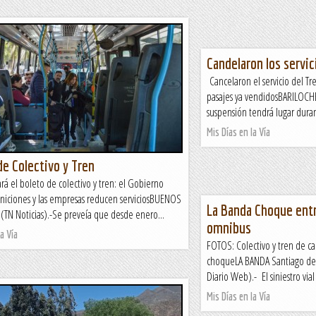
Candelaron los servic
Cancelaron el servicio del Tr
pasajes ya vendidosBARILOCHE
suspensión tendrá lugar dura
Mis Días en la Vía
de Colectivo y Tren
rá el boleto de colectivo y tren: el Gobierno
niciones y las empresas reducen serviciosBUENOS
La Banda Choque entr
 (TN Noticias).-Se preveía que desde enero...
omnibus
a Vía
FOTOS: Colectivo y tren de ca
choqueLA BANDA Santiago del
Diario Web).- El siniestro vial
Mis Días en la Vía