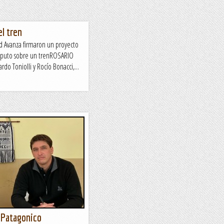
l tren
ad Avanza firmaron un proyecto
Caputo sobre un trenROSARIO
rdo Toniolli y Rocío Bonacci,...
 Patagonico