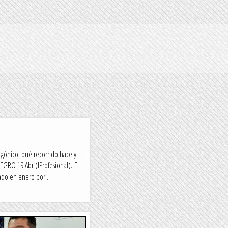
tagónico: qué recorrido hace y
GRO 19 Abr (IProfesional).-El
ado en enero por...