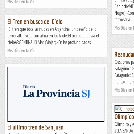
Mis Días en la Vía
BarilocheVI
Negro).-Con 
ferroviaria...
El Tren en busca del Cielo
Mis Días en l
El tren que toca las nubes en Argentina: un desafío de lo
terrenalUn viaje con alma en los AndesEl tren que busca el
cieloARGENTINA 13 Mar (Viajar).-En las profundidades...
Mis Días en la Vía
Reanudar
Gestiones pa
PatagónicoGe
PatagónicoS
Punto/Inform
Mis Días en l
Olimpico 
Olímpico y e
El ultimo tren de San Juan
20LA BANDA S