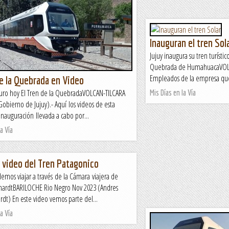
Inauguran el tren Sol
Jujuy inaugura su tren turístic
Quebrada de HumahuacaVOLCA
Empleados de la empresa que l
de la Quebrada en Video
guro hoy El Tren de la QuebradaVOLCAN-TILCARA
Mis Días en la Vía
(Gobierno de Jujuy).- Aquí los videos de esta
inauguración llevada a cabo por...
a Vía
video del Tren Patagonico
emos viajar a través de la Cámara viajera de
ardtBARILOCHE Rio Negro Nov 2023 (Andres
dt) En este video vemos parte del...
a Vía