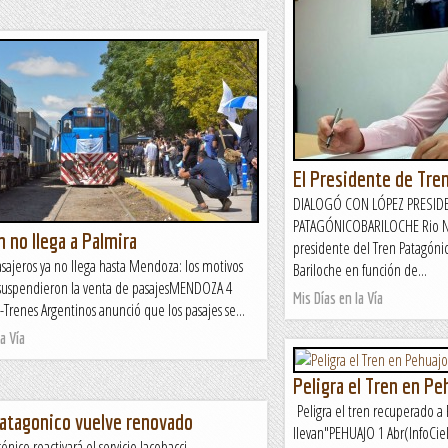
El Presidente de Tre
DIALOGÓ CON LÓPEZ PRESIDE
PATAGÓNICOBARILOCHE Rio Neg
n no llega a Palmira
presidente del Tren Patagóni
asajeros ya no llega hasta Mendoza: los motivos
Bariloche en función de...
 suspendieron la venta de pasajesMENDOZA 4
Mis Días en la Vía
Trenes Argentinos anunció que los pasajes se...
a Vía
Peligra el Tren en Pe
Peligra el tren recuperado a 
Patagonico vuelve renovado
llevan"PEHUAJO 1 Abr(InfoCiel
ónico reactivará el servicio Jacobacci-