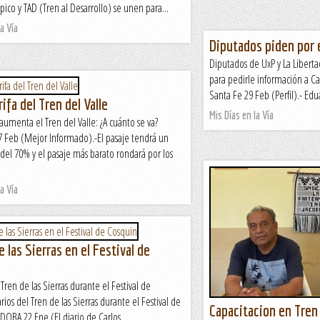
ico y TAD (Tren al Desarrollo) se unen para...
a Vía
Diputados piden por e
Diputados de UxP y La Libert
para pedirle información a 
Santa Fe 29 Feb (Perfil).- Edua
ifa del Tren del Valle
Mis Días en la Vía
 aumenta el Tren del Valle: ¿A cuánto se va?
Feb (Mejor Informado).-El pasaje tendrá un
el 70% y el pasaje más barato rondará por los
a Vía
e las Sierras en el Festival de
 Tren de las Sierras durante el Festival de
ios del Tren de las Sierras durante el Festival de
Capacitacion en Tren
BA 22 Ene (El diario de Carlos...