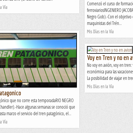
Comenzó el curso de formaci
a Vía
ferroviariosINGENIERO JACOBA
Negro Gob).-Con el objetivo de
maquinistas del Trén...
Mis Días en la Vía
Voy en Tren y no en a
No voy en avión, voy en tren: 
económica para las vacaciones
La posibilidad de viajar en tre
Mis Días en la Vía
Patagonico
agónico que no corre esta temporadaRIO NEGRO
 Chandler).-Hace algunas semanas se conoció que
sta marzo el servicio del tren patagónico, el...
a Vía