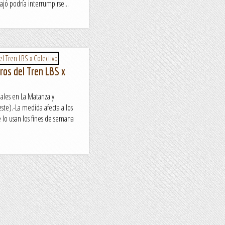
ó podría interrumpirse...
ros del Tren LBS x
males en La Matanza y
ste).-La medida afecta a los
e lo usan los fines de semana