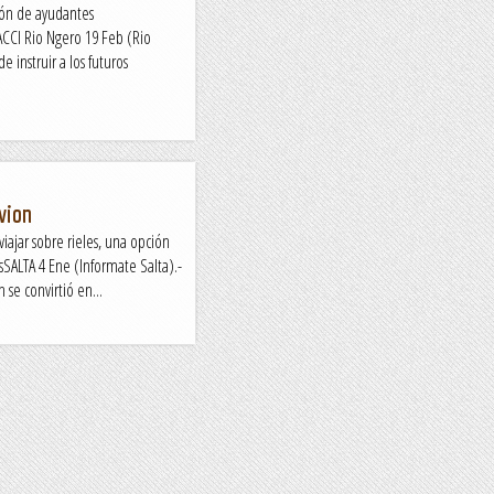
ón de ayudantes
CCI Rio Ngero 19 Feb (Rio
 instruir a los futuros
vion
viajar sobre rieles, una opción
SALTA 4 Ene (Informate Salta).-
n se convirtió en...