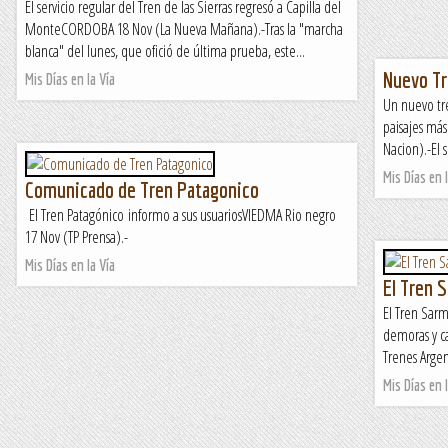
El servicio regular del Tren de las Sierras regresó a Capilla del
MonteCORDOBA 18 Nov (La Nueva Mañana).-Tras la "marcha
blanca" del lunes, que ofició de última prueba, este...
Nuevo Tr
Mis Días en la Vía
Un nuevo tre
paisajes más
Nacion).-El 
Mis Días en l
Comunicado de Tren Patagonico
El Tren Patagónico informo a sus usuariosVIEDMA Rio negro
17 Nov (TP Prensa).-
Mis Días en la Vía
El Tren 
El Tren Sar
demoras y c
Trenes Argen
Mis Días en l