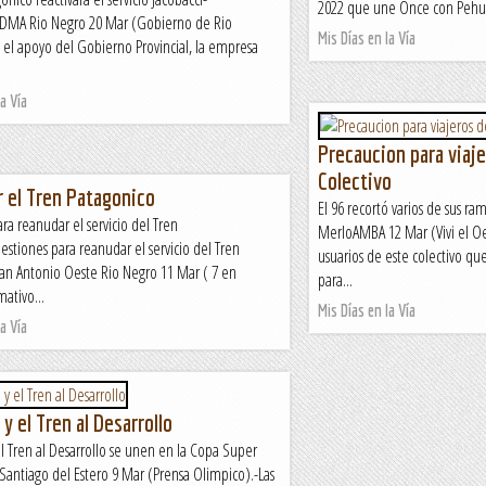
2022 que une Once con Pehuaj
EDMA Rio Negro 20 Mar (Gobierno de Rio
Mis Días en la Vía
el apoyo del Gobierno Provincial, la empresa
a Vía
Precaucion para viaje
Colectivo
 el Tren Patagonico
El 96 recortó varios de sus ra
ra reanudar el servicio del Tren
MerloAMBA 12 Mar (Vivi el Oe
stiones para reanudar el servicio del Tren
usuarios de este colectivo qu
an Antonio Oeste Rio Negro 11 Mar ( 7 en
para...
ativo...
Mis Días en la Vía
a Vía
y el Tren al Desarrollo
l Tren al Desarrollo se unen en la Copa Super
antiago del Estero 9 Mar (Prensa Olimpico).-Las