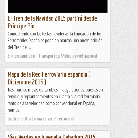
El Tren de la Navidad 2015 partirá desde
Príncipe Pío
Coincidiendo con las fiestas navideñas, la Fundación de los
Ferrocarriles Españoles pone en marcha una nueva edición
del ‘Tren de …
El Intercambiador | Transporte pÃºblico a nivel nacional
Mapa de la Red Ferroviaria española (
Diciembre 2015 )
Tras muchos meses de cambios, inauguraciones, puestas en
servicio, y replanteamientos en cuanto a la red ferroviaria
tanto de alta velocidad como convencional en España,
hemos...
Geotren | Otra forma de ver el ferrocarril
Vías Verdes en Juvenalia Dabadum 2015