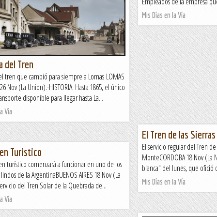
Empleados de la empresa que l
Mis Días en la Vía
a del Tren
del tren que cambió para siempre a Lomas LOMAS
6 Nov (La Union).-HISTORIA. Hasta 1865, el único
nsporte disponible para llegar hasta La...
a Vía
El Tren de las Sierras
El servicio regular del Tren de
en Turistico
MonteCORDOBA 18 Nov (La Nu
n turístico comenzará a funcionar en uno de los
blanca" del lunes, que ofició 
 lindos de la ArgentinaBUENOS AIRES 18 Nov (La
Mis Días en la Vía
servicio del Tren Solar de la Quebrada de...
a Vía