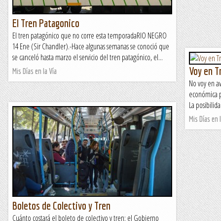
El Tren Patagonico
El tren patagónico que no corre esta temporadaRIO NEGRO
14 Ene (Sir Chandler).-Hace algunas semanas se conoció que
se canceló hasta marzo el servicio del tren patagónico, el...
Voy en T
Mis Días en la Vía
No voy en av
económica pa
La posibilida
Mis Días en l
Boletos de Colectivo y Tren
Cuánto costará el boleto de colectivo y tren: el Gobierno