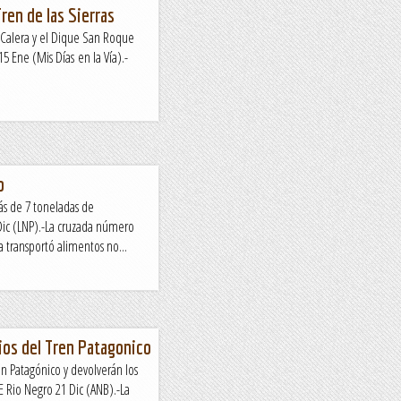
ren de las Sierras
La Calera y el Dique San Roque
 Ene (Mis Días en la Vía).-
o
ás de 7 toneladas de
ic (LNP).-La cruzada número
a transportó alimentos no...
ios del Tren Patagonico
en Patagónico y devolverán los
 Rio Negro 21 Dic (ANB).-La