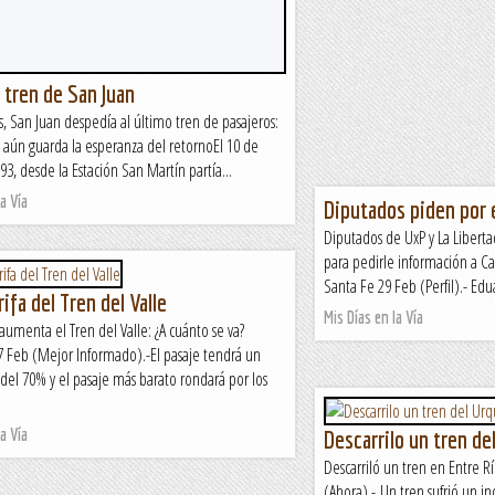
 tren de San Juan
, San Juan despedía al último tren de pasajeros:
 aún guarda la esperanza del retornoEl 10 de
3, desde la Estación San Martín partía...
a Vía
Diputados piden por e
Diputados de UxP y La Libert
para pedirle información a 
Santa Fe 29 Feb (Perfil).- Edua
ifa del Tren del Valle
Mis Días en la Vía
 aumenta el Tren del Valle: ¿A cuánto se va?
Feb (Mejor Informado).-El pasaje tendrá un
el 70% y el pasaje más barato rondará por los
a Vía
Descarrilo un tren de
Descarriló un tren en Entre R
(Ahora).- Un tren sufrió un i