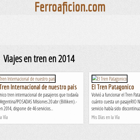
Ferroaficion.com
Viajes en tren en 2014
 Tren Internacional de nuestro pais
El Tren Patagonico
único tren internacional de pasajeros que todavía
Volvió a funcionar el Tren Pa
Argentina?POSADAS Misiones 20 abr (Billiken).-
cuánto cuesta un pasajeRIO NE
n 2014, dispone de 46 servicios...
servicio había sido discontinu
a Vía
Mis Días en la Vía