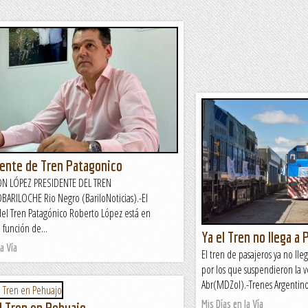
dente de Tren Patagonico
N LÓPEZ PRESIDENTE DEL TREN
ARILOCHE Rio Negro (BariloNoticias).-El
del Tren Patagónico Roberto López está en
 función de...
Ya el Tren no llega a 
a Vía
El tren de pasajeros ya no ll
por los que suspendieron la
Abr(MDZol).-Trenes Argentinos
Mis Días en la Vía
el Tren en Pehuajo