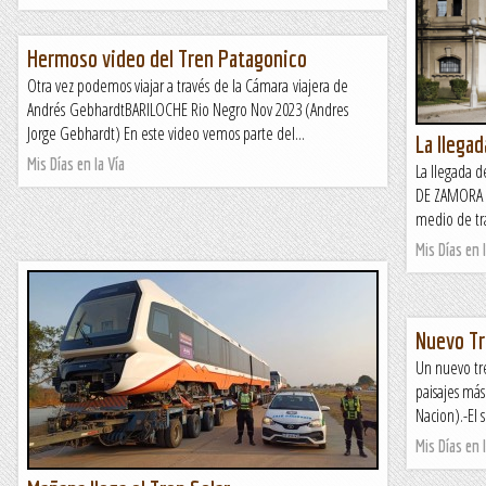
Hermoso video del Tren Patagonico
Otra vez podemos viajar a través de la Cámara viajera de
Andrés GebhardtBARILOCHE Rio Negro Nov 2023 (Andres
Jorge Gebhardt) En este video vemos parte del...
La llegad
Mis Días en la Vía
La llegada 
DE ZAMORA 2
medio de tra
Mis Días en l
Nuevo Tr
Un nuevo tre
paisajes más
Nacion).-El 
Mis Días en l