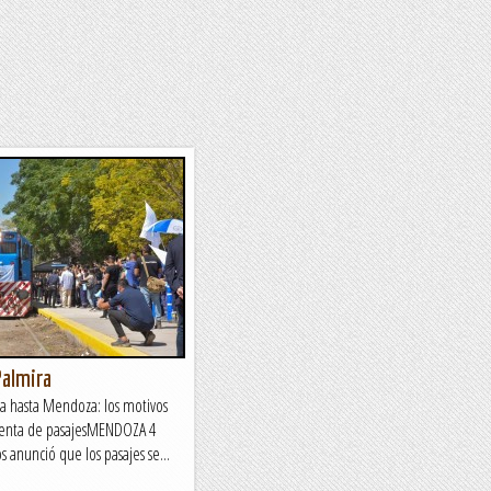
Palmira
ega hasta Mendoza: los motivos
 venta de pasajesMENDOZA 4
 anunció que los pasajes se...