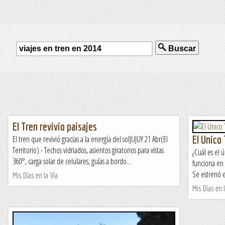
Buscar
El Tren revivio paisajes
El Unico
El tren que revivió gracias a la energía del solJUJUY 21 Abr(El
Territorio).- Techos vidriados, asientos giratorios para vistas
¿Cuál es el 
360°, carga solar de celulares, guías a bordo...
funciona en 
Se estrenó e
Mis Días en la Vía
Mis Días en l