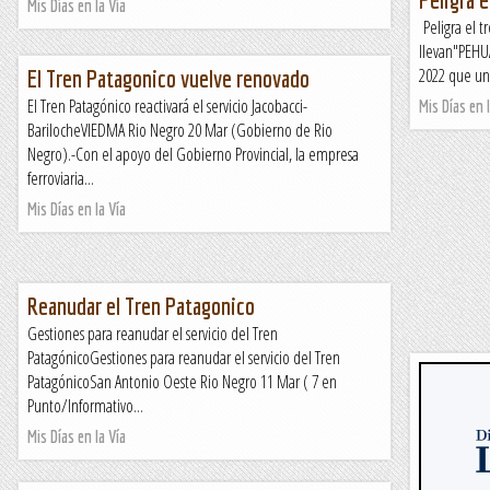
Mis Días en la Vía
Peligra el t
llevan"PEHUA
2022 que un
El Tren Patagonico vuelve renovado
El Tren Patagónico reactivará el servicio Jacobacci-
Mis Días en l
BarilocheVIEDMA Rio Negro 20 Mar (Gobierno de Rio
Negro).-Con el apoyo del Gobierno Provincial, la empresa
ferroviaria...
Mis Días en la Vía
Reanudar el Tren Patagonico
Gestiones para reanudar el servicio del Tren
PatagónicoGestiones para reanudar el servicio del Tren
PatagónicoSan Antonio Oeste Rio Negro 11 Mar ( 7 en
Punto/Informativo...
Mis Días en la Vía