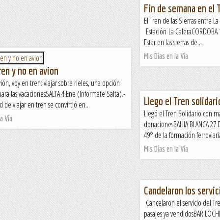
Fin de semana en el T
El Tren de las Sierras entre 
Estación La CaleraCORDOBA 15
Estar en las sierras de...
Mis Días en la Vía
ren y no en avion
ión, voy en tren: viajar sobre rieles, una opción
ra las vacacionesSALTA 4 Ene (Informate Salta).-
Llego el Tren solidari
d de viajar en tren se convirtió en...
Llegó el Tren Solidario con m
a Vía
donacionesBAHIA BLANCA 27 D
49° de la formación ferroviari
Mis Días en la Vía
Candelaron los servic
Cancelaron el servicio del Tr
pasajes ya vendidosBARILOCHE