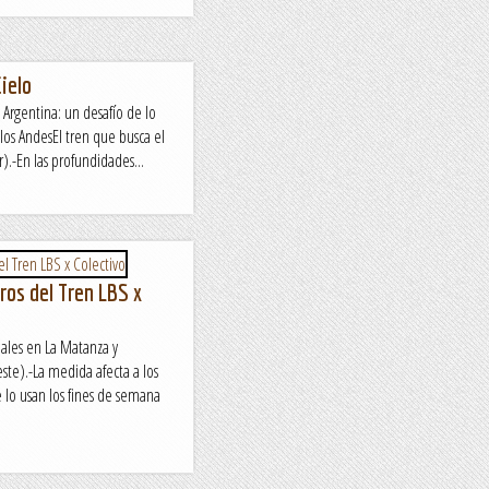
Cielo
 Argentina: un desafío de lo
los AndesEl tren que busca el
).-En las profundidades...
ros del Tren LBS x
males en La Matanza y
ste).-La medida afecta a los
e lo usan los fines de semana