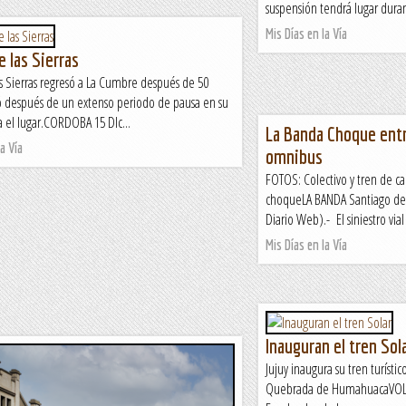
suspensión tendrá lugar dura
Mis Días en la Vía
e las Sierras
as Sierras regresó a La Cumbre después de 50
 después de un extenso periodo de pausa en su
ia el lugar.CORDOBA 15 DIc...
La Banda Choque entr
a Vía
omnibus
FOTOS: Colectivo y tren de ca
choqueLA BANDA Santiago del
Diario Web).- El siniestro vial
Mis Días en la Vía
Inauguran el tren Sol
Jujuy inaugura su tren turístic
Quebrada de HumahuacaVOLCA