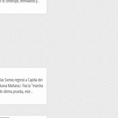
o construyó, ferroviarios y...
 las Sierras regresó a Capilla del
eva Mañana).-Tras la "marcha
de última prueba, este...