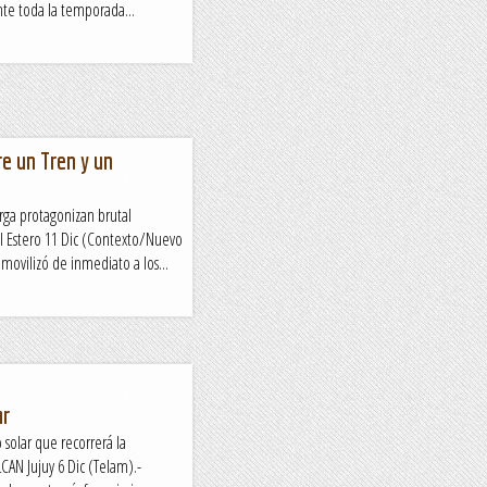
nte toda la temporada...
e un Tren y un
rga protagonizan brutal
 Estero 11 Dic (Contexto/Nuevo
 movilizó de inmediato a los...
ar
o solar que recorrerá la
N Jujuy 6 Dic (Telam).-