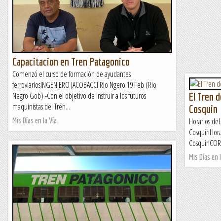
Capacitacion en Tren Patagonico
Comenzó el curso de formación de ayudantes
ferroviariosINGENIERO JACOBACCI Rio Ngero 19 Feb (Rio
Negro Gob).-Con el objetivo de instruir a los futuros
El Tren d
maquinistas del Trén...
Cosquin
Mis Días en la Vía
Horarios del
CosquínHorar
CosquínCORDO
Mis Días en l