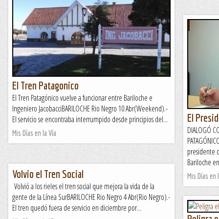
El Tren Patagonico
El Tren Patagónico vuelve a funcionar entre Bariloche e
Ingeniero JacobacciBARILOCHE Rio Negro 10 Abr(Weekend).-
El Presi
El servicio se encontraba interrumpido desde principios del...
DIALOGÓ CO
Mis Días en la Vía
PATAGÓNICOB
presidente 
Bariloche en
Volvio el Tren Social
Mis Días en l
Volvió a los rieles el tren social que mejora la vida de la
gente de la Línea SurBARILOCHE Rio Negro 4 Abr(Rio Negro).-
El tren quedó fuera de servicio en diciembre por...
Peligra 