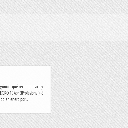
tagónico: qué recorrido hace y
GRO 19 Abr (IProfesional).-El
ado en enero por...