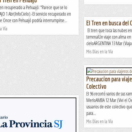
ren recuperado a Pehuajó: "Parece que se lo
JO 1 Abr(InfoCielo).-El servicio recuperado en
e Once con Pehuajó podría interrumpirse...
El Tren en busca del 
a Vía
El tren que toca las nubes en
terrenalUn viaje con alma en 
cieloARGENTINA 13 Mar (Viajar
Mis Días en la Vía
Precaucion para viaje
Colectivo
El 96 recortó varios de sus ra
MerloAMBA 12 Mar (Vivi el Oe
usuarios de este colectivo qu
para...
Mis Días en la Vía