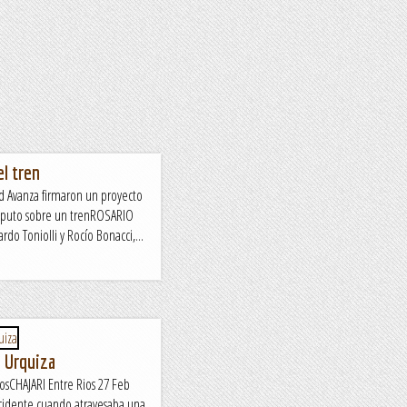
l tren
ad Avanza firmaron un proyecto
Caputo sobre un trenROSARIO
rdo Toniolli y Rocío Bonacci,...
l Urquiza
íosCHAJARI Entre Rios 27 Feb
ncidente cuando atravesaba una