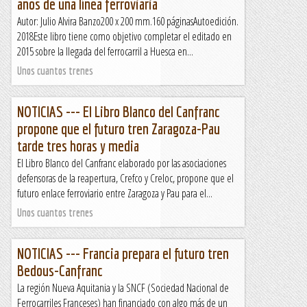
años de una línea ferroviaria
Autor: Julio Alvira Banzo200 x 200 mm.160 páginasAutoedición.
2018Este libro tiene como objetivo completar el editado en
2015 sobre la llegada del ferrocarril a Huesca en...
Unos cuantos trenes
NOTICIAS --- El Libro Blanco del Canfranc
propone que el futuro tren Zaragoza-Pau
tarde tres horas y media
El Libro Blanco del Canfranc elaborado por las asociaciones
defensoras de la reapertura, Crefco y Creloc, propone que el
futuro enlace ferroviario entre Zaragoza y Pau para el...
Unos cuantos trenes
NOTICIAS --- Francia prepara el futuro tren
Bedous-Canfranc
La región Nueva Aquitania y la SNCF (Sociedad Nacional de
Ferrocarriles Franceses) han financiado con algo más de un