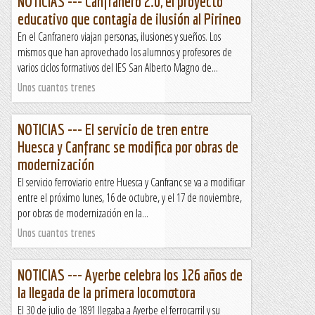
NOTICIAS --- Canfranero 2.0, el proyecto
educativo que contagia de ilusión al Pirineo
En el Canfranero viajan personas, ilusiones y sueños. Los
mismos que han aprovechado los alumnos y profesores de
varios ciclos formativos del IES San Alberto Magno de...
Unos cuantos trenes
NOTICIAS --- El servicio de tren entre
Huesca y Canfranc se modifica por obras de
modernización
El servicio ferroviario entre Huesca y Canfranc se va a modificar
entre el próximo lunes, 16 de octubre, y el 17 de noviembre,
por obras de modernización en la...
Unos cuantos trenes
NOTICIAS --- Ayerbe celebra los 126 años de
la llegada de la primera locomotora
El 30 de julio de 1891 llegaba a Ayerbe el ferrocarril y su